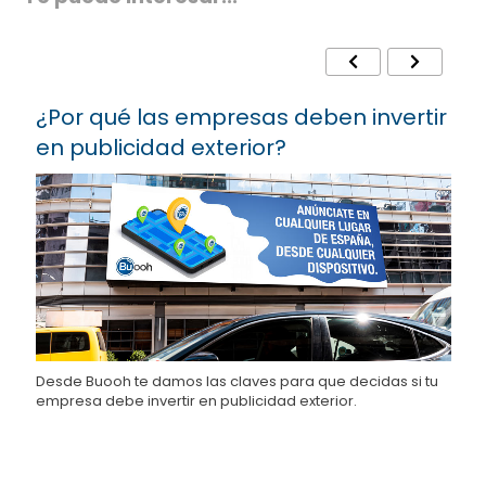
¿Por qué las empresas deben invertir
R
en publicidad exterior?
B
r
Desde Buooh te damos las claves para que decidas si tu
¿
empresa debe invertir en publicidad exterior.
B
e